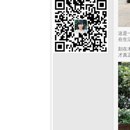
这是
在生
刻在
才真