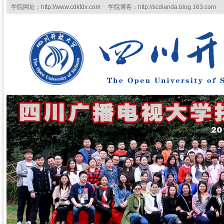
学院网址：http://www.cdkfdx.com 学院博客：http://scdianda.blog.163.com