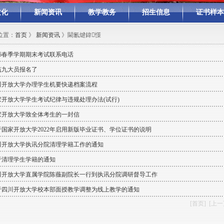
文化
新闻资讯
教学教务
招生信息
证书样本
位置：
首页
》
新闻资讯
》閫氱煡鍏憡
26春季学期期末考试联系电话
筑九大员报名了
川开放大学办理学生机要快递档案流程
家开放大学学生考试纪律与违规处理办法(试行)
家开放大学致全体考生的一封信
于国家开放大学2022年启用新版毕业证书、学位证书的说明
川开放大学执讯分院清理学籍工作的通知
于清理学生学籍的通知
川开放大学直属学院陈薇副院长一行到执讯分院调研督导工作
于四川开放大学校本部面授教学调整为线上教学的通知
[首页]
[上一