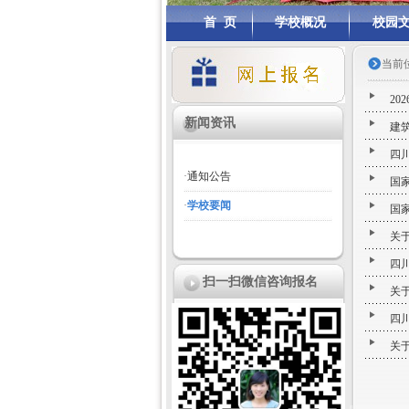
首 页
学校概况
校园
当前
20
新闻资讯
建
四
·
通知公告
国
·
学校要闻
国
关
四
扫一扫微信咨询报名
关
四
关