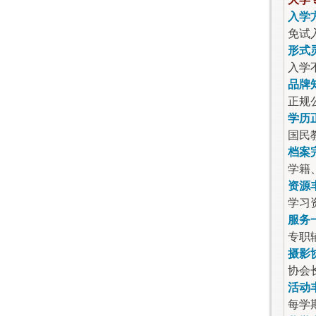
入学
免试
形式
入学
品牌
正规
学历
国民
档案
学籍
资源
学习
服务
专职
摄影
协会
活动
每学