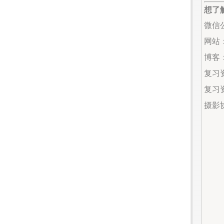
想了
微信公
网站：w
博客：s
复习资
复习资料
摄影协