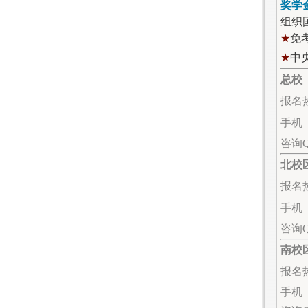
奖学
组织
★
免
★
中
总校
报名热线
手机（
咨询QQ
北校
报名热线
手机（
咨询
南校
报名热线
手机（微