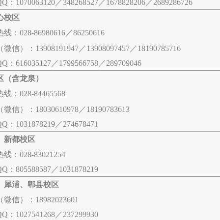
Q：1070063120／
348268527／1678828206／2689286726
心校区
：028-86980616／86250616
信）：13908191947／13908097457／18190785716
QQ：
616035127／1799566758／289709046
区（含龙泉）
线：028-84465568
微信）：18030610978／18190783613
QQ：
1031878219／274678471
、新都校区
线：028-83021254
QQ：
805588587／1031878219
、犀浦、郫县校区
微信）：18982023601
QQ：
1027541268／237299930