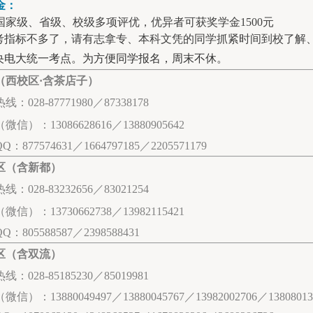
金：
国家级、省级、校级多项评优，优异者可获奖学金1500元
考指标不多了，请有志拿专、本科文凭的同学抓紧时间到校了解
央电大统一考点。为方便同学报名，周末不休。
（
西校区·含茶店子
）
：028-87771980／87338178
微信）：13086628616／13880905642
：877574631／1664797185／2205571179
区（含新都）
：028-83232656／83021254
微信）：13730662738／13982115421
QQ：
805588587／2398588431
区（含双流）
：028-85185230／85019981
信）：13880049497／13880045767／13982002706／13808013