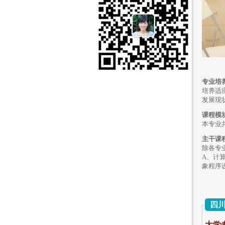
专业培
培养适
发
展现
课程模
本专业
主干课
除各专
A、计
象程序
四
大学