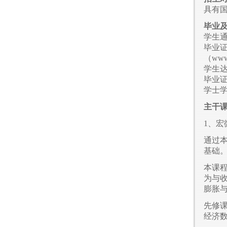
具有
毕业
学生
毕业
（www
学生
毕业
学士
主干
1、宏
通过
基础
本课
为与
膨胀
先修
经济