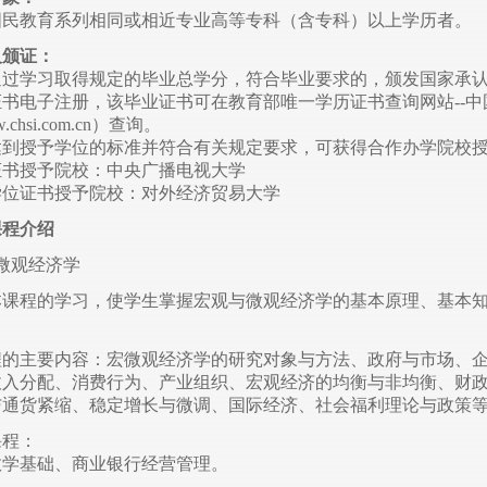
国民教育系列相同或相近专业高等专科（含专科）以上学历者。
及颁证：
通过学习取得规定的毕业总学分，符合毕业要求的，颁发国家承
证书电子注册，该毕业证书可在教育部唯一学历证书查询网站--
.chsi.com.cn）查询。
达到授予学位的标准并符合有关规定要求，可获得合作办学院校
证书授予院校：中央广播电视大学
学位证书授予院校：对外经济贸易大学
课程介绍
微观经济学
本课程的学习，使学生掌握宏观与微观经济学的基本原理、基本
。
程的主要内容：宏微观经济学的研究对象与方法、政府与市场、
收入分配、消费行为、产业组织、宏观经济的均衡与非均衡、财
与通货紧缩、稳定增长与微调、国际经济、社会福利理论与政策
课程：
数学基础、商业银行经营管理。