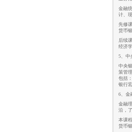
金融
计、
先修
货币
后续
经济
5、中
中央
策管
包括
银行
6、金
金融
沿，
本课
货币