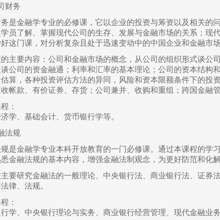
司财务
财务是金融学专业的必修课，它以企业的投资与筹资以及相关的
使学员了解、掌握现代公司的生存、发展与金融市场的关系；现
学好这门课，对分析复杂且处于迅速变动中的中国企业和金融市
程的主要内容：公司和金融市场的概念，从公司的组织形式谈公
点谈公司的资金融通；利率和汇率的基本理论；公司的资本结构
量估算，各种投资评估方法的异同，风险和资本限额条件下的投
应收帐款、有价证券、存货；公司兼并、收购和重组；跨国金融
课程：
经济学、基础会计、货币银行学等。
融法规
法规是金融学专业本科开放教育的一门必修课。通过本课程的学
熟悉金融法规的基本内容，增强金融法制观念，为更好防范和化
程主要研究金融法的一般理论、中央银行法、商业银行法、证券
等法律、法规。
课程：
银行学、中央银行理论与实务、商业银行经营管理、现代金融业