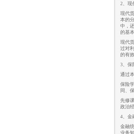
2、现
现代
本的
中，
的基
现代
过对
的有
3、保
通过
保险
同、
先修
政治
4、金
金融
业务