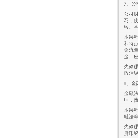
7、公
公司
习，
容。
本课
和特
金流
金、
先修
政治
8、金
金融
理，
本课
融法
先修
货币