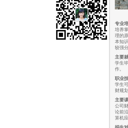
专业
培养
理的
本知
较强
主要
学生
作。
职业
学生
财规
主要
公司
论前
算机
招生