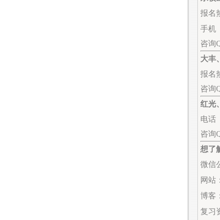
报名热
手机（
咨询
大丰
报名热
咨询
红光
电话（
咨询
想了
微信公
网站：w
博客：s
复习资