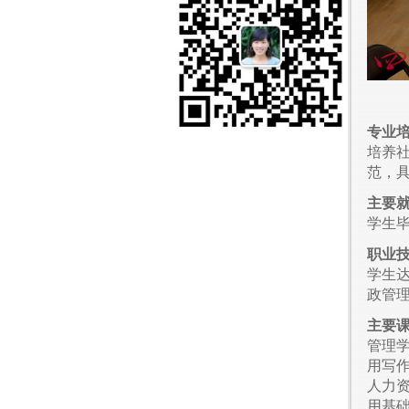
专业
培养
范，
主要
学生
职业
学生
政管
主要
管理
用写
人力
用基础