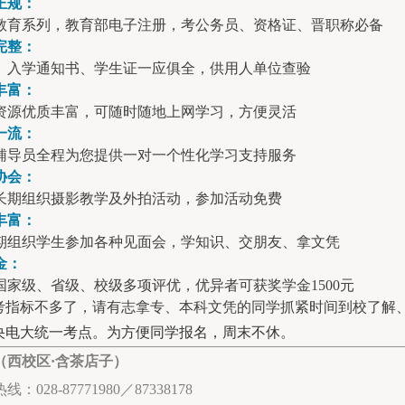
正规：
教育系列，教育部电子注册，考公务员、资格证、晋职称必备
完整：
、入学通知书、学生证一应俱全，供用人单位查验
丰富：
资源优质丰富，可随时随地上网学习，方便灵活
一流：
辅导员全程为您提供一对一个性化学习支持服务
协会：
长期组织摄影教学及外拍活动，参加活动免费
丰富：
期组织学生参加各种见面会，学知识、交朋友、拿文凭
金：
国家级、省级、校级多项评优，优异者可获奖学金1500元
考指标不多了，请有志拿专、本科文凭的同学抓紧时间到校了解
央电大统一考点。为方便同学报名，周末不休。
（
西校区·含茶店子
）
：028-87771980／87338178