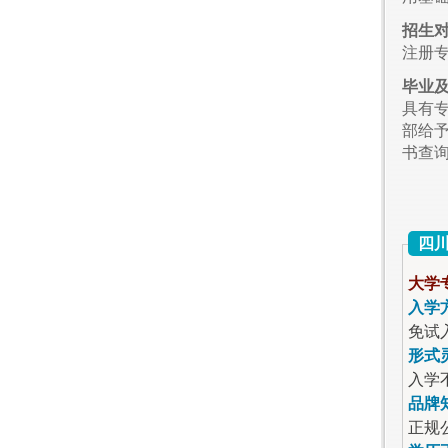
招生
注册
毕业
具有
部给
书查
四
大学
入学
免试
形式
入学
品牌
正规