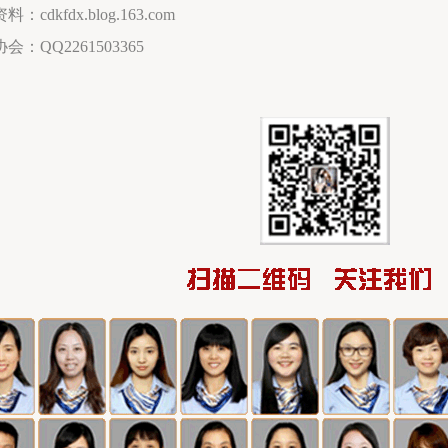
：cdkfdx.blog.163.com
会：QQ2261503365