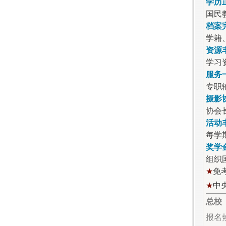
学历
国民
档案
学籍
资源
学习
服务
专职
摄影
协会
活动
每学
奖学
组织
★
免
★
中
总校
报名热线