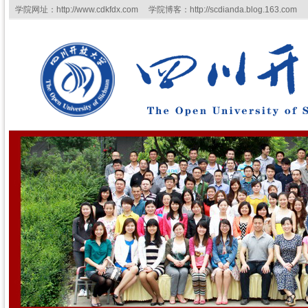
学院网址：http://www.cdkfdx.com 学院博客：http://scdianda.blog.163.com