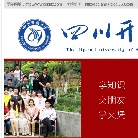
学院网址：http://www.cdkfdx.com 学院博客：http://scdianda.blog.163.com